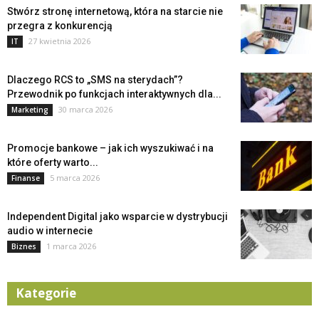
Stwórz stronę internetową, która na starcie nie
przegra z konkurencją
27 kwietnia 2026
IT
Dlaczego RCS to „SMS na sterydach”?
Przewodnik po funkcjach interaktywnych dla...
30 marca 2026
Marketing
Promocje bankowe – jak ich wyszukiwać i na
które oferty warto...
5 marca 2026
Finanse
Independent Digital jako wsparcie w dystrybucji
audio w internecie
1 marca 2026
Biznes
Kategorie