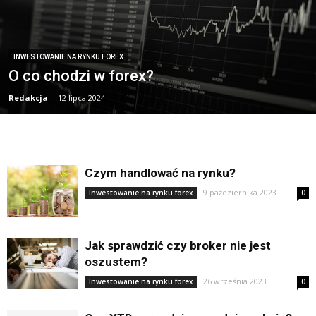
INWESTOWANIE NA RYNKU FOREX
O co chodzi w forex?
Redakcja
-
12 lipca 2024
Czym handlować na rynku?
9 października 2023
Inwestowanie na rynku forex
0
Jak sprawdzić czy broker nie jest
oszustem?
26 września 2023
Inwestowanie na rynku forex
0