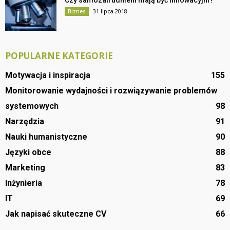
31 lipca 2018
Biznes
POPULARNE KATEGORIE
Motywacja i inspiracja
155
Monitorowanie wydajności i rozwiązywanie problemów
systemowych
98
Narzędzia
91
Nauki humanistyczne
90
Języki obce
88
Marketing
83
Inżynieria
78
IT
69
Jak napisać skuteczne CV
66