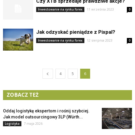
Czy XTB sprzedaje prawdziwe akcje?
11 września 2023
Inwestowanie na rynku forex
0
Jak odzyskać pieniądze z Pixpal?
12 sierpnia 2023
Inwestowanie na rynku forex
0
4
5
6
ZOBACZ TEŻ
Oddaj logistykę ekspertom i rośnij szybciej.
Jak model outsourcingowy 3LP (Würth...
7 maja 2026
Logistyka