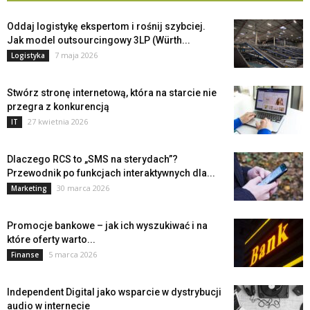
Oddaj logistykę ekspertom i rośnij szybciej.
Jak model outsourcingowy 3LP (Würth...
7 maja 2026
Logistyka
Stwórz stronę internetową, która na starcie nie
przegra z konkurencją
27 kwietnia 2026
IT
Dlaczego RCS to „SMS na sterydach”?
Przewodnik po funkcjach interaktywnych dla...
30 marca 2026
Marketing
Promocje bankowe – jak ich wyszukiwać i na
które oferty warto...
5 marca 2026
Finanse
Independent Digital jako wsparcie w dystrybucji
audio w internecie