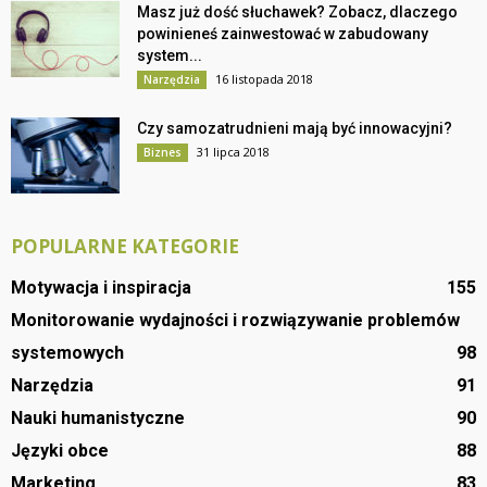
Masz już dość słuchawek? Zobacz, dlaczego
powinieneś zainwestować w zabudowany
system...
16 listopada 2018
Narzędzia
Czy samozatrudnieni mają być innowacyjni?
31 lipca 2018
Biznes
POPULARNE KATEGORIE
Motywacja i inspiracja
155
Monitorowanie wydajności i rozwiązywanie problemów
systemowych
98
Narzędzia
91
Nauki humanistyczne
90
Języki obce
88
Marketing
83