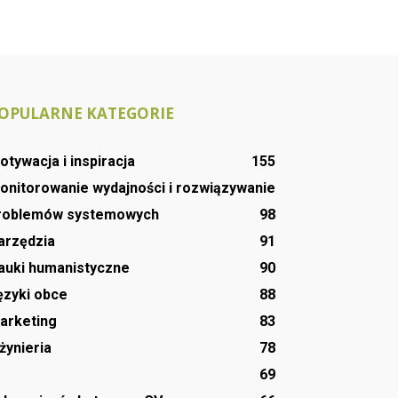
OPULARNE KATEGORIE
otywacja i inspiracja
155
onitorowanie wydajności i rozwiązywanie
roblemów systemowych
98
arzędzia
91
auki humanistyczne
90
ęzyki obce
88
arketing
83
nżynieria
78
T
69