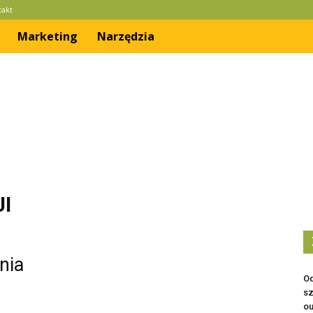
takt
Marketing
Narzędzia
I
nia
Od
sz
ou