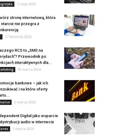
7 maja 2026
ogistyka
wórz stronę internetową, która
 starcie nie przegra z
nkurencją
27 kwietnia 2026
T
aczego RCS to „SMS na
erydach”? Przewodnik po
nkcjach interaktywnych dla...
30 marca 2026
arketing
omocje bankowe – jak ich
szukiwać i na które oferty
rto...
5 marca 2026
inanse
dependent Digital jako wsparcie
dystrybucji audio w internecie
1 marca 2026
iznes