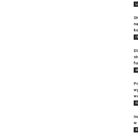
L
St
na
ko
I
Dl
st
fu
M
Pr
wy
wa
F
In
w 
B