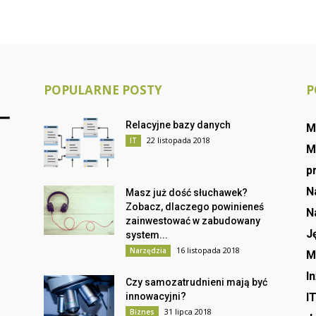
POPULARNE POSTY
P
Relacyjne bazy danych
M
22 listopada 2018
IT
M
p
N
Masz już dość słuchawek?
Zobacz, dlaczego powinieneś
N
zainwestować w zabudowany
J
system...
16 listopada 2018
Narzędzia
M
I
Czy samozatrudnieni mają być
innowacyjni?
I
31 lipca 2018
Biznes