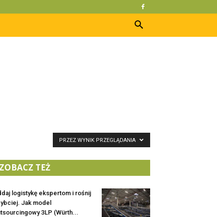
PRZEZ WYNIK PRZEGLĄDANIA
ZOBACZ TEŻ
daj logistykę ekspertom i rośnij
ybciej. Jak model
tsourcingowy 3LP (Würth...