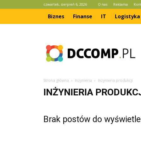
czwartek, sierpień 6, 2026
O nas
Reklama
Kon
Biznes
Finanse
IT
Logistyka
dccomp.pl
Strona główna
Inżynieria
Inżynieria produkcji
INŻYNIERIA PRODUKCJ
Brak postów do wyświetle