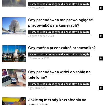
Narzędzia komunikacyjne dla zespołów zdalnych
12 maja 2024
0
Czy pracodawca ma prawo oglądać
pracowników na kamerach?
Narzędzia komunikacyjne dla zespołów zdalnych
24 października 2024
0
Czy można przeszukać pracownika?
Narzędzia komunikacyjne dla zespołów zdalnych
12 listopada 2023
0
Czy pracodawca widzi co robię na
telefonie?
Narzędzia komunikacyjne dla zespołów zdalnych
4 grudnia 2023
0
Jakie są metody kształcenia na