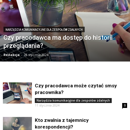
NARZĘDZIA KOMUNIKACYJNE DLA ZESPOŁÓW ZDALNYCH
Czy pracodawca ma dostęp do historii
przeglądania?
Redakcja
-
28 stycznia 2024
Czy pracodawca może czytać smsy
pracownika?
Narzędzia komunikacyjne dla zespołów zdalnych
11 stycznia 2024
0
Kto zwalnia z tajemnicy
korespondencji?