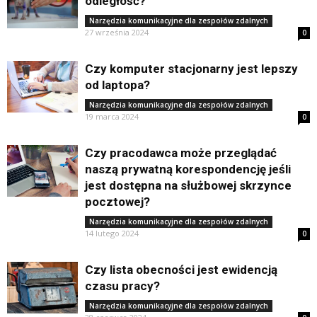
odległość?
Narzędzia komunikacyjne dla zespołów zdalnych
27 września 2024
0
Czy komputer stacjonarny jest lepszy
od laptopa?
Narzędzia komunikacyjne dla zespołów zdalnych
19 marca 2024
0
Czy pracodawca może przeglądać
naszą prywatną korespondencję jeśli
jest dostępna na służbowej skrzynce
pocztowej?
Narzędzia komunikacyjne dla zespołów zdalnych
14 lutego 2024
0
Czy lista obecności jest ewidencją
czasu pracy?
Narzędzia komunikacyjne dla zespołów zdalnych