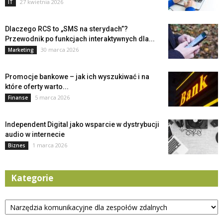
27 kwietnia 2026
IT
Dlaczego RCS to „SMS na sterydach”?
Przewodnik po funkcjach interaktywnych dla...
30 marca 2026
Marketing
Promocje bankowe – jak ich wyszukiwać i na
które oferty warto...
5 marca 2026
Finanse
Independent Digital jako wsparcie w dystrybucji
audio w internecie
1 marca 2026
Biznes
Kategorie
Kategorie