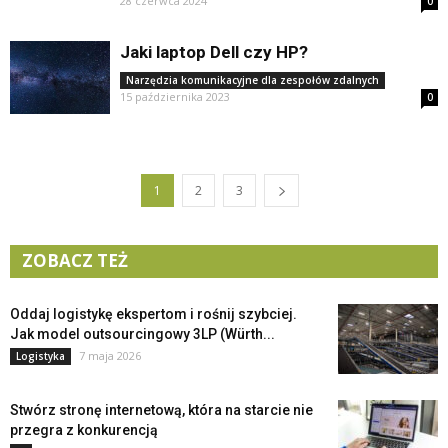
28 czerwca 2024
0
Jaki laptop Dell czy HP?
Narzędzia komunikacyjne dla zespołów zdalnych
15 października 2023
0
1
2
3
ZOBACZ TEŻ
Oddaj logistykę ekspertom i rośnij szybciej.
Jak model outsourcingowy 3LP (Würth...
7 maja 2026
Logistyka
Stwórz stronę internetową, która na starcie nie
przegra z konkurencją