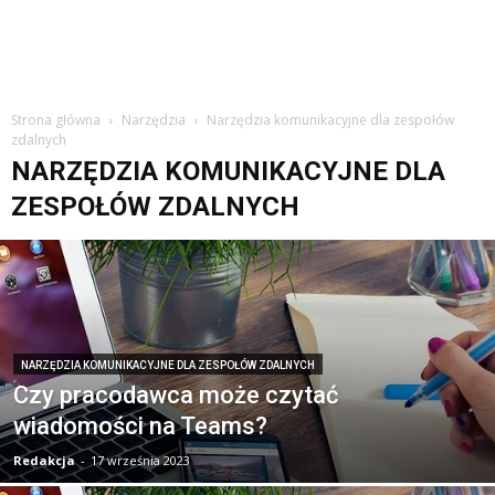
Strona główna
Narzędzia
Narzędzia komunikacyjne dla zespołów
zdalnych
NARZĘDZIA KOMUNIKACYJNE DLA
ZESPOŁÓW ZDALNYCH
NARZĘDZIA KOMUNIKACYJNE DLA ZESPOŁÓW ZDALNYCH
Czy pracodawca może czytać
wiadomości na Teams?
Redakcja
-
17 września 2023