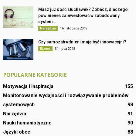
Masz już dość słuchawek? Zobacz, dlaczego
powinieneś zainwestować w zabudowany
system...
16 listopada 2018
Narzędzia
Czy samozatrudnieni mają być innowacyjni?
31 lipca 2018
Biznes
POPULARNE KATEGORIE
Motywacja i inspiracja
155
Monitorowanie wydajności i rozwiązywanie problemów
systemowych
98
Narzędzia
91
Nauki humanistyczne
90
Języki obce
88