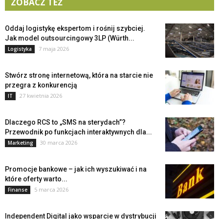
ZOBACZ TEŻ
Oddaj logistykę ekspertom i rośnij szybciej.
Jak model outsourcingowy 3LP (Würth...
7 maja 2026
Logistyka
Stwórz stronę internetową, która na starcie nie
przegra z konkurencją
27 kwietnia 2026
IT
Dlaczego RCS to „SMS na sterydach”?
Przewodnik po funkcjach interaktywnych dla...
30 marca 2026
Marketing
Promocje bankowe – jak ich wyszukiwać i na
które oferty warto...
5 marca 2026
Finanse
Independent Digital jako wsparcie w dystrybucji