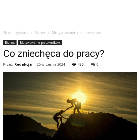
Strona główna
Biznes
Motywowanie pracowników
Biznes
Motywowanie pracowników
Co zniechęca do pracy?
Przez
Redakcja
-
25 września 2024
485
0