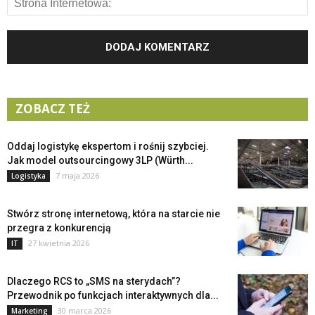
ZOBACZ TEŻ
Oddaj logistykę ekspertom i rośnij szybciej.
Jak model outsourcingowy 3LP (Würth...
7 maja 2026
Logistyka
Stwórz stronę internetową, która na starcie nie
przegra z konkurencją
27 kwietnia 2026
IT
Dlaczego RCS to „SMS na sterydach”?
Przewodnik po funkcjach interaktywnych dla...
30 marca 2026
Marketing