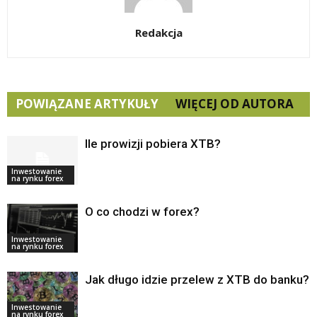
Redakcja
POWIĄZANE ARTYKUŁY
WIĘCEJ OD AUTORA
Ile prowizji pobiera XTB?
Inwestowanie
na rynku forex
O co chodzi w forex?
Inwestowanie
na rynku forex
Jak długo idzie przelew z XTB do banku?
Inwestowanie
na rynku forex