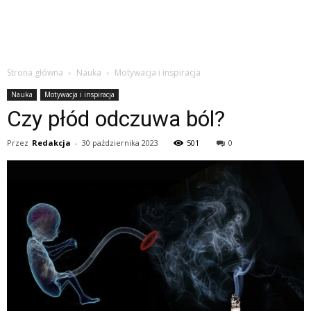
Strona główna
Nauka
Motywacja i inspiracja
Nauka
Motywacja i inspiracja
Czy płód odczuwa ból?
Przez
Redakcja
-
30 października 2023
501
0