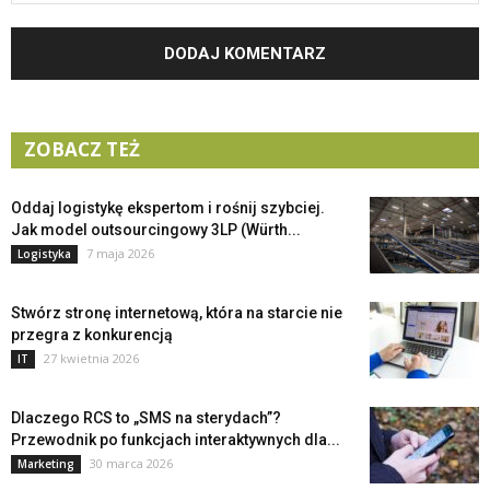
ZOBACZ TEŻ
Oddaj logistykę ekspertom i rośnij szybciej.
Jak model outsourcingowy 3LP (Würth...
7 maja 2026
Logistyka
Stwórz stronę internetową, która na starcie nie
przegra z konkurencją
27 kwietnia 2026
IT
Dlaczego RCS to „SMS na sterydach”?
Przewodnik po funkcjach interaktywnych dla...
30 marca 2026
Marketing