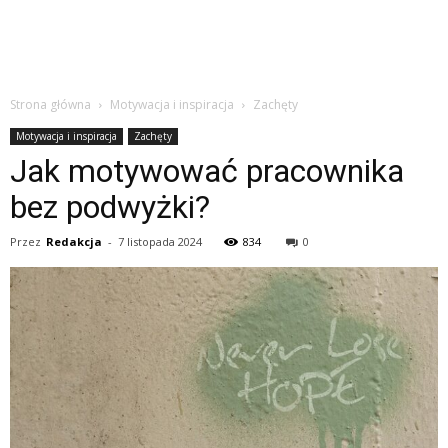
Strona główna
Motywacja i inspiracja
Zachęty
Motywacja i inspiracja
Zachęty
Jak motywować pracownika
bez podwyżki?
Przez
Redakcja
-
7 listopada 2024
834
0