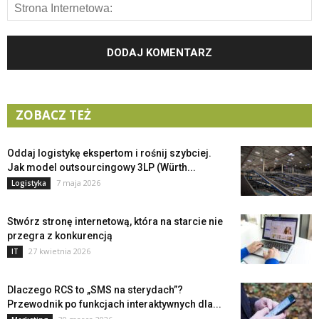
ZOBACZ TEŻ
Oddaj logistykę ekspertom i rośnij szybciej.
Jak model outsourcingowy 3LP (Würth...
7 maja 2026
Logistyka
Stwórz stronę internetową, która na starcie nie
przegra z konkurencją
27 kwietnia 2026
IT
Dlaczego RCS to „SMS na sterydach”?
Przewodnik po funkcjach interaktywnych dla...