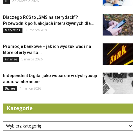
27 kwietnia 2026
IT
Dlaczego RCS to „SMS na sterydach”?
Przewodnik po funkcjach interaktywnych dla...
30 marca 2026
Marketing
Promocje bankowe – jak ich wyszukiwać i na
które oferty warto...
5 marca 2026
Finanse
Independent Digital jako wsparcie w dystrybucji
audio w internecie
1 marca 2026
Biznes
Kategorie
Kategorie