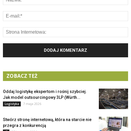
ZOBACZ TEŻ
Oddaj logistykę ekspertom i rośnij szybciej.
Jak model outsourcingowy 3LP (Würth...
7 maja 2026
Logistyka
Stwórz stronę internetową, która na starcie nie
przegra z konkurencją