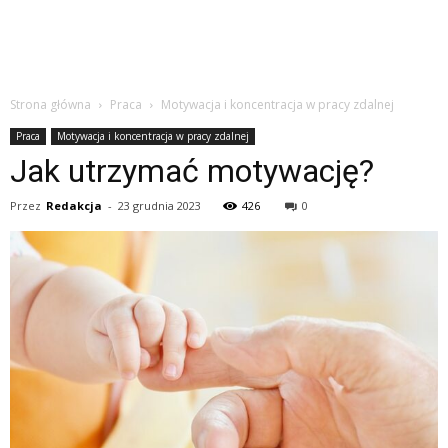
Strona główna
Praca
Motywacja i koncentracja w pracy zdalnej
Praca
Motywacja i koncentracja w pracy zdalnej
Jak utrzymać motywację?
Przez
Redakcja
-
23 grudnia 2023
426
0