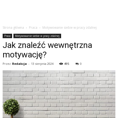
Strona główna
Praca
Motywowanie siebie w pracy zdalnej
Praca
Motywowanie siebie w pracy zdalnej
Jak znaleźć wewnętrzna
motywację?
Przez
Redakcja
-
13 sierpnia 2024
495
0