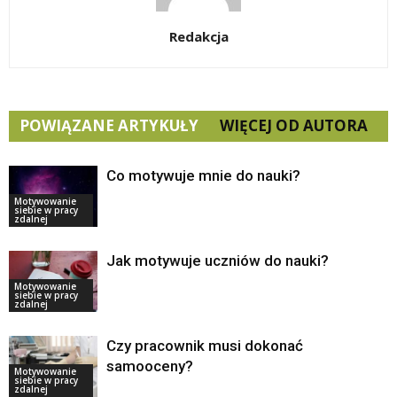
Redakcja
POWIĄZANE ARTYKUŁY
WIĘCEJ OD AUTORA
Co motywuje mnie do nauki?
Motywowanie
siebie w pracy
zdalnej
Jak motywuje uczniów do nauki?
Motywowanie
siebie w pracy
zdalnej
Czy pracownik musi dokonać
samooceny?
Motywowanie
siebie w pracy
zdalnej