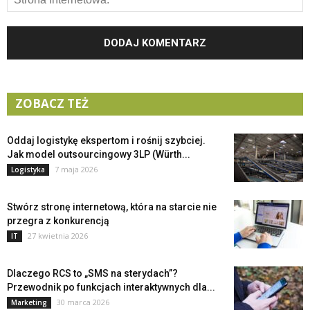
ZOBACZ TEŻ
Oddaj logistykę ekspertom i rośnij szybciej.
Jak model outsourcingowy 3LP (Würth...
7 maja 2026
Logistyka
Stwórz stronę internetową, która na starcie nie
przegra z konkurencją
27 kwietnia 2026
IT
Dlaczego RCS to „SMS na sterydach”?
Przewodnik po funkcjach interaktywnych dla...
30 marca 2026
Marketing