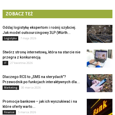
ZOBACZ TEŻ
Oddaj logistykę ekspertom i rośnij szybciej.
Jak model outsourcingowy 3LP (Würth...
7 maja 2026
Logistyka
Stwórz stronę internetową, która na starcie nie
przegra z konkurencją
27 kwietnia 2026
IT
Dlaczego RCS to „SMS na sterydach”?
Przewodnik po funkcjach interaktywnych dla...
30 marca 2026
Marketing
Promocje bankowe – jak ich wyszukiwać i na
które oferty warto...
5 marca 2026
Finanse