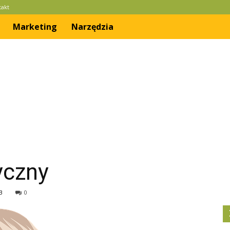
takt
Marketing
Narzędzia
yczny
3
0