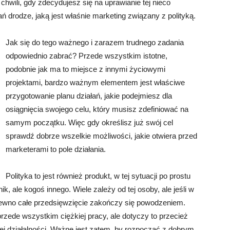
 chwili, gdy zdecydujesz się na uprawianie tej nieco
 drodze, jaką jest właśnie marketing związany z polityką.
Jak się do tego ważnego i zarazem trudnego zadania
odpowiednio zabrać? Przede wszystkim istotne,
podobnie jak ma to miejsce z innymi życiowymi
projektami, bardzo ważnym elementem jest właściwe
przygotowanie planu działań, jakie podejmiesz dla
osiągnięcia swojego celu, który musisz zdefiniować na
samym początku. Więc gdy określisz już swój cel
sprawdź dobrze wszelkie możliwości, jakie otwiera przed
marketerami to pole działania.
Polityka to jest również produkt, w tej sytuacji po prostu
k, ale kogoś innego. Wiele zależy od tej osoby, ale jeśli w
ewno całe przedsięwzięcie zakończy się powodzeniem.
zede wszystkim ciężkiej pracy, ale dotyczy to przecież
nej działalności. Ważne jest zatem, by rozpocząć z dobrym