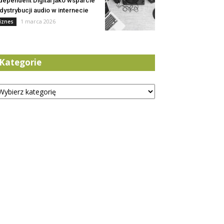
dependent Digital jako wsparcie
dystrybucji audio w internecie
1 marca 2026
iznes
Kategorie
tegorie