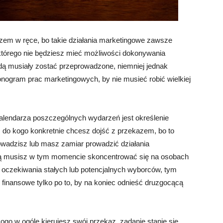
rzem w ręce, bo takie działania marketingowe zawsze
którego nie będziesz mieć możliwości dokonywania
dą musiały zostać przeprowadzone, niemniej jednak
nogram prac marketingowych, by nie musieć robić wielkiej
 kalendarza poszczególnych wydarzeń jest określenie
 do kogo konkretnie chcesz dojść z przekazem, bo to
rowadzisz lub masz zamiar prowadzić działania
cią musisz w tym momencie skoncentrować się na osobach
 w oczekiwania stałych lub potencjalnych wyborców, tym
 finansowe tylko po to, by na koniec odnieść druzgocącą
 kogo w ogóle kierujesz swój przekaz, zadanie stanie się