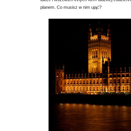
planem. Co musisz w nim ująć?