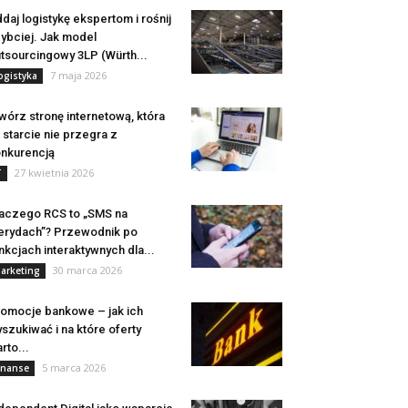
daj logistykę ekspertom i rośnij
ybciej. Jak model
tsourcingowy 3LP (Würth...
7 maja 2026
ogistyka
wórz stronę internetową, która
 starcie nie przegra z
nkurencją
27 kwietnia 2026
T
aczego RCS to „SMS na
erydach”? Przewodnik po
nkcjach interaktywnych dla...
30 marca 2026
arketing
omocje bankowe – jak ich
szukiwać i na które oferty
rto...
5 marca 2026
inanse