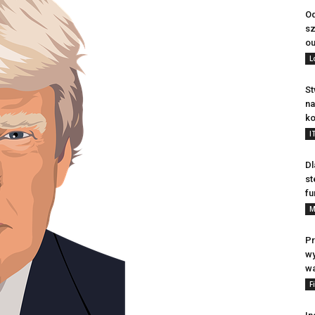
Od
sz
ou
L
St
na
ko
I
Dl
st
fu
M
Pr
wy
wa
F