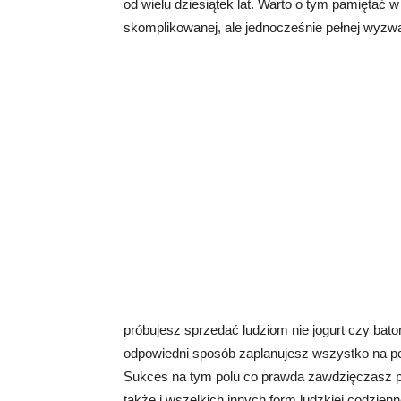
od wielu dziesiątek lat. Warto o tym pamiętać w
skomplikowanej, ale jednocześnie pełnej wyzwań
próbujesz sprzedać ludziom nie jogurt czy batoni
odpowiedni sposób zaplanujesz wszystko na p
Sukces na tym polu co prawda zawdzięczasz pr
także i wszelkich innych form ludzkiej codzien