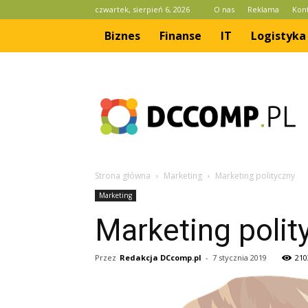
czwartek, sierpień 6, 2026
O nas
Reklama
Kon
Biznes
Finanse
IT
Logistyka
dccomp.pl
Strona główna
Marketing
Marketing polityczny
Marketing
Marketing polit
Przez
Redakcja DCcomp.pl
-
7 stycznia 2019
210