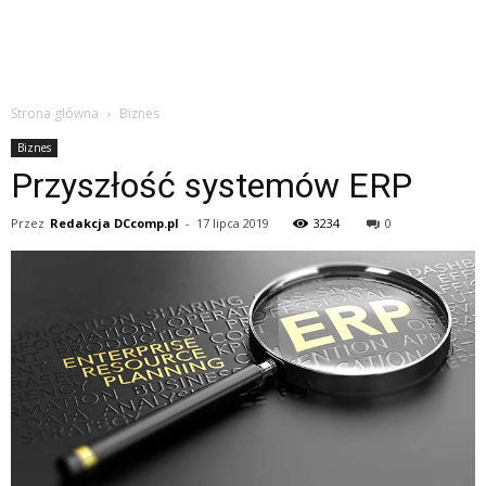
Strona główna
Biznes
Biznes
Przyszłość systemów ERP
Przez
Redakcja DCcomp.pl
-
17 lipca 2019
3234
0