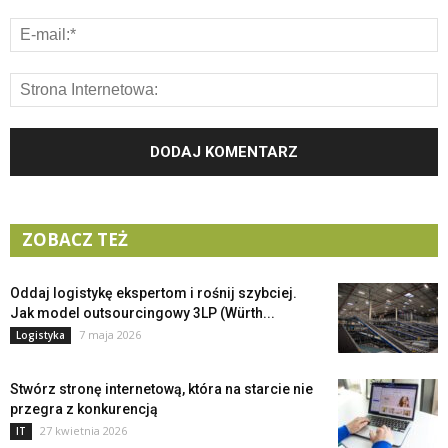
ZOBACZ TEŻ
Oddaj logistykę ekspertom i rośnij szybciej.
Jak model outsourcingowy 3LP (Würth...
7 maja 2026
Logistyka
Stwórz stronę internetową, która na starcie nie
przegra z konkurencją
27 kwietnia 2026
IT