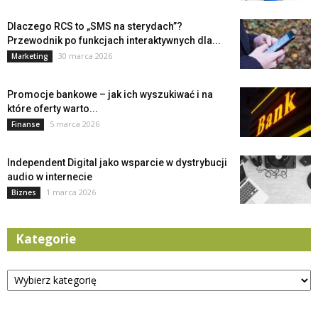
Dlaczego RCS to „SMS na sterydach”?
Przewodnik po funkcjach interaktywnych dla...
30 marca 2026
Marketing
Promocje bankowe – jak ich wyszukiwać i na
które oferty warto...
5 marca 2026
Finanse
Independent Digital jako wsparcie w dystrybucji
audio w internecie
1 marca 2026
Biznes
Kategorie
Kategorie