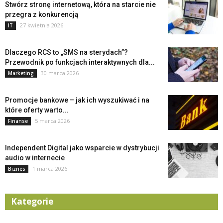
Stwórz stronę internetową, która na starcie nie
przegra z konkurencją
27 kwietnia 2026
IT
Dlaczego RCS to „SMS na sterydach”?
Przewodnik po funkcjach interaktywnych dla...
30 marca 2026
Marketing
Promocje bankowe – jak ich wyszukiwać i na
które oferty warto...
5 marca 2026
Finanse
Independent Digital jako wsparcie w dystrybucji
audio w internecie
1 marca 2026
Biznes
Kategorie
Kategorie