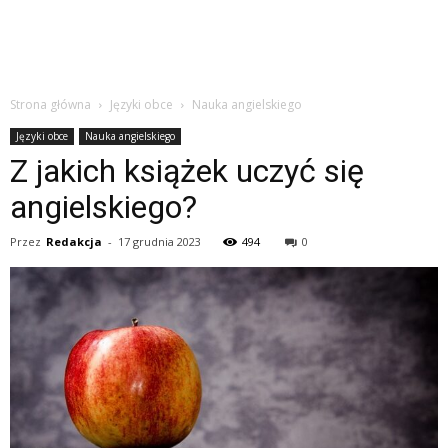
Strona główna
Języki obce
Nauka angielskiego
Języki obce
Nauka angielskiego
Z jakich książek uczyć się
angielskiego?
Przez
Redakcja
-
17 grudnia 2023
494
0