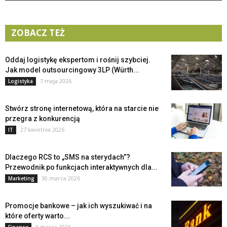
ZOBACZ TEŻ
Oddaj logistykę ekspertom i rośnij szybciej.
Jak model outsourcingowy 3LP (Würth...
7 maja 2026
Logistyka
Stwórz stronę internetową, która na starcie nie
przegra z konkurencją
27 kwietnia 2026
IT
Dlaczego RCS to „SMS na sterydach”?
Przewodnik po funkcjach interaktywnych dla...
30 marca 2026
Marketing
Promocje bankowe – jak ich wyszukiwać i na
które oferty warto...
5 marca 2026
Finanse