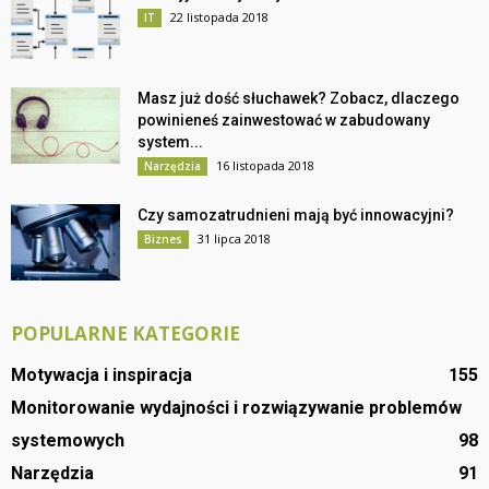
22 listopada 2018
IT
Masz już dość słuchawek? Zobacz, dlaczego
powinieneś zainwestować w zabudowany
system...
16 listopada 2018
Narzędzia
Czy samozatrudnieni mają być innowacyjni?
31 lipca 2018
Biznes
POPULARNE KATEGORIE
Motywacja i inspiracja
155
Monitorowanie wydajności i rozwiązywanie problemów
systemowych
98
Narzędzia
91